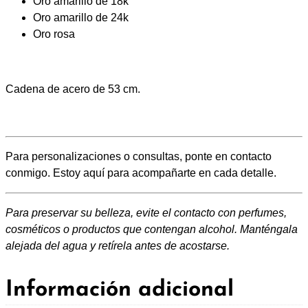
Oro amarillo de 18k
0
Oro amarillo de 24k
Oro rosa
€
Cadena de acero de 53 cm.
h
a
s
Para personalizaciones o consultas, ponte en contacto
conmigo. Estoy aquí para acompañarte en cada detalle.
t
Para preservar su belleza, evite el contacto con perfumes,
a
cosméticos o productos que contengan alcohol. Manténgala
2
alejada del agua y retírela antes de acostarse.
2
Información adicional
4