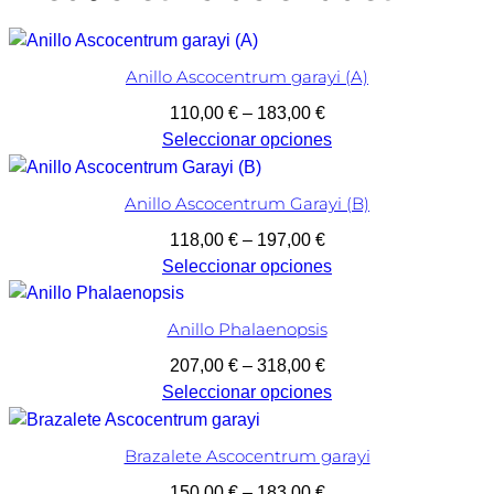
Anillo Ascocentrum garayi (A)
Rango
110,00
€
–
183,00
€
de
Seleccionar opciones
precios:
desde
Anillo Ascocentrum Garayi (B)
110,00 €
Rango
118,00
€
–
197,00
€
hasta
de
Seleccionar opciones
183,00 €
precios:
desde
Anillo Phalaenopsis
118,00 €
Rango
207,00
€
–
318,00
€
hasta
de
Seleccionar opciones
197,00 €
precios:
desde
Brazalete Ascocentrum garayi
207,00 €
Rango
150,00
€
–
183,00
€