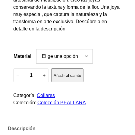
conservando la textura y forma de la flor. Una joya
o
muy especial, que captura la naturaleza y la
transforma en arte exclusivo. Descúbrela en
d
detalle en la descripción.
e
p
Material
r
C
e
–
+
Añadir al carrito
o
c
l
l
Categoría:
Collares
i
a
Colección:
Colección BEALLARA
r
o
P
h
s
Descripción
a