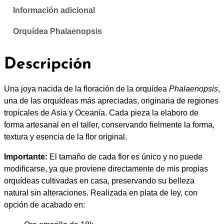
:
l
Información adicional
a
d
e
Orquídea Phalaenopsis
n
e
o
Descripción
p
s
s
d
i
Una joya nacida de la floración de la orquídea
Phalaenopsis
,
s
una de las orquídeas más apreciadas, originaria de regiones
e
c
tropicales de Asia y Oceanía. Cada pieza la elaboro de
a
forma artesanal en el taller, conservando fielmente la forma,
1
n
textura y esencia de la flor original.
t
8
Importante:
El tamaño de cada flor es único y no puede
i
modificarse, ya que proviene directamente de mis propias
0
d
orquídeas cultivadas en casa, preservando su belleza
a
,
natural sin alteraciones. Realizada en plata de ley, con
d
opción de acabado en:
0