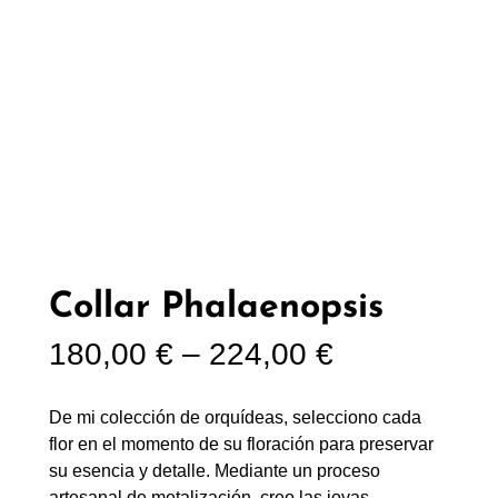
Collar Phalaenopsis
R
180,00
€
–
224,00
€
a
De mi colección de orquídeas, selecciono cada
n
flor en el momento de su floración para preservar
su esencia y detalle. Mediante un proceso
g
artesanal de metalización, creo las joyas