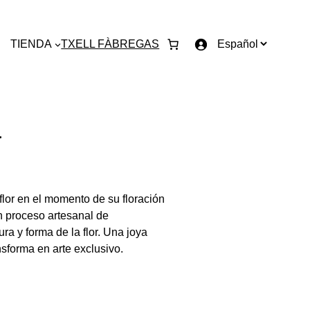
E
TIENDA
TXELL FÀBREGAS
l
e
g
i
a
r
u
n
i
d
lor en el momento de su floración
i
n proceso artesanal de
o
ra y forma de la flor. Una joya
m
nsforma en arte exclusivo.
a