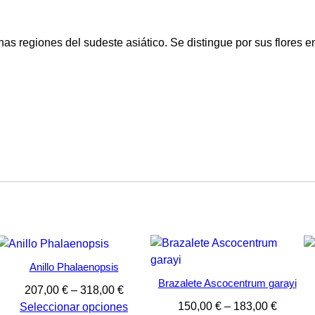
€
h
nas regiones del sudeste asiático. Se distingue por sus flores 
a
s
t
a
1
5
4
Anillo Phalaenopsis
,
Brazalete Ascocentrum garayi
Rango
207,00
€
–
318,00
€
0
o
Rango
de
150,00
€
–
183,00
€
Seleccionar opciones