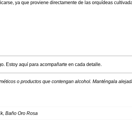
e
icarse, ya que proviene directamente de las orquídeas cultivad
l
a
s
t
d
a
c
e
a
n
1
t
i
2
go. Estoy aquí para acompañarte en cada detalle.
d
7
a
sméticos o productos que contengan alcohol. Manténgala alejada
d
,
0
0
4k, Baño Oro Rosa