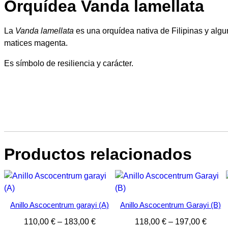
Orquídea Vanda lamellata
La
Vanda lamellata
es una orquídea nativa de Filipinas y algu
matices magenta.
Es símbolo de resiliencia y carácter.
Productos relacionados
Anillo Ascocentrum garayi (A)
Anillo Ascocentrum Garayi (B)
Rango
Rang
110,00
€
–
183,00
€
118,00
€
–
197,00
€