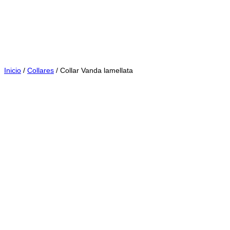
Saltar
al
contenido
Inicio
/
Collares
/ Collar Vanda lamellata