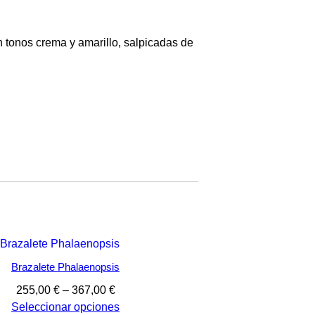
en tonos crema y amarillo, salpicadas de
Brazalete Phalaenopsis
Rango
255,00
€
–
367,00
€
de
Seleccionar opciones