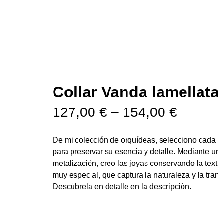
Collar Vanda lamellat
R
127,00
€
–
154,00
€
a
De mi colección de orquídeas, selecciono cada f
n
para preservar su esencia y detalle. Mediante u
metalización, creo las joyas conservando la textu
g
muy especial, que captura la naturaleza y la tra
Descúbrela en detalle en la descripción.
o
d