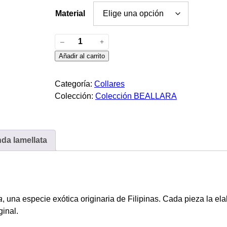
e
Material
p
C
–
+
o
r
Añadir al carrito
l
l
e
Categoría:
Collares
a
Colección:
Colección BEALLARA
c
r
V
i
a
n
da lamellata
o
d
a
s
l
:
a
m
a
, una especie exótica originaria de Filipinas. Cada pieza la ela
d
e
ginal.
l