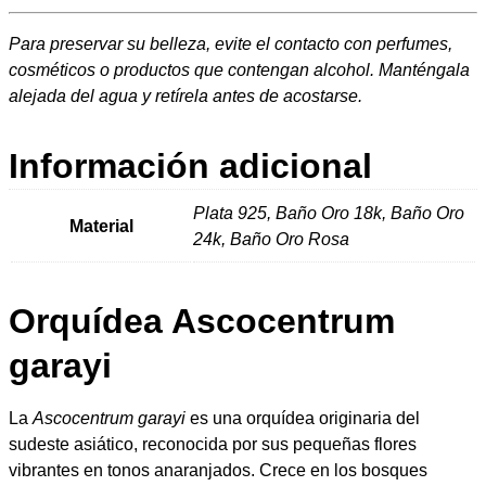
s
d
Para preservar su belleza, evite el contacto con perfumes,
t
cosméticos o productos que contengan alcohol. Manténgala
alejada del agua y retírela antes de acostarse.
a
Información adicional
2
0
Plata 925, Baño Oro 18k, Baño Oro
Material
24k, Baño Oro Rosa
2
,
Orquídea Ascocentrum
0
garayi
0
La
Ascocentrum garayi
es una orquídea originaria del
sudeste asiático, reconocida por sus pequeñas flores
vibrantes en tonos anaranjados. Crece en los bosques
€