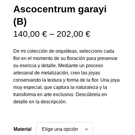
Ascocentrum garayi
(B)
R
140,00
€
–
202,00
€
a
De mi colección de orquídeas, selecciono cada
n
flor en el momento de su floración para preservar
su esencia y detalle. Mediante un proceso
g
artesanal de metalización, creo las joyas
conservando la textura y forma de la flor. Una joya
o
muy especial, que captura la naturaleza y la
transforma en arte exclusivo. Descúbrela en
d
detalle en la descripción.
e
p
Material
r