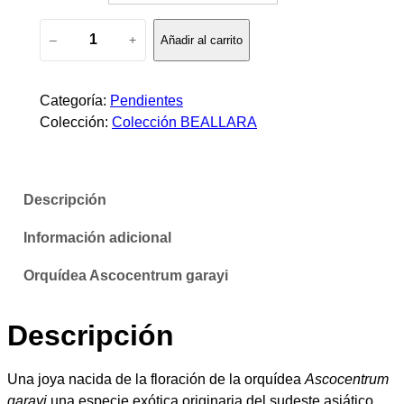
P
e
–
+
Añadir al carrito
e
c
n
d
Categoría:
Pendientes
i
i
Colección:
Colección BEALLARA
e
o
n
t
s
Descripción
e
:
s
Información adicional
A
d
s
Orquídea Ascocentrum garayi
c
e
o
Descripción
c
s
e
d
n
Una joya nacida de la floración de la orquídea
Ascocentrum
t
garayi
una especie exótica originaria del sudeste asiático