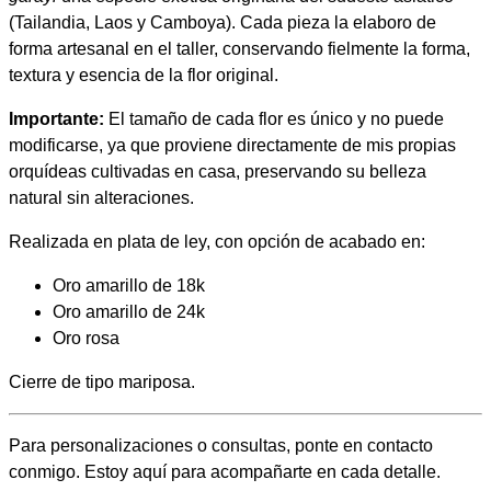
e
r
(Tailandia, Laos y Camboya). Cada pieza la elaboro de
u
forma artesanal en el taller, conservando fielmente la forma,
1
m
textura y esencia de la flor original.
g
4
Importante:
El tamaño de cada flor es único y no puede
a
modificarse, ya que proviene directamente de mis propias
0
r
orquídeas cultivadas en casa, preservando su belleza
a
,
natural sin alteraciones.
y
i
0
Realizada en plata de ley, con opción de acabado en:
(
B
0
Oro amarillo de 18k
)
Oro amarillo de 24k
c
Oro rosa
a
€
Cierre de tipo mariposa.
n
t
h
i
Para personalizaciones o consultas, ponte en contacto
d
a
conmigo. Estoy aquí para acompañarte en cada detalle.
a