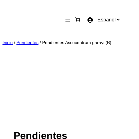
Saltar
al
E
contenido
l
e
g
Inicio
/
Pendientes
/ Pendientes Ascocentrum garayi (B)
i
r
u
n
i
d
i
o
m
a
Pendientes