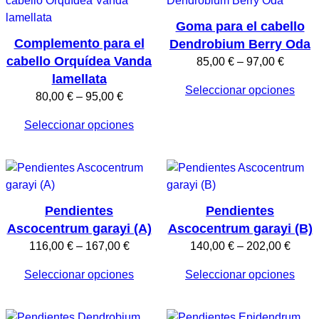
154,00 €
Goma para el cabello
Complemento para el
Dendrobium Berry Oda
cabello Orquídea Vanda
Rango
85,00
€
–
97,00
€
lamellata
de
Seleccionar opciones
precios
Rango
80,00
€
–
95,00
€
desde
de
Seleccionar opciones
85,00 
precios:
hasta
desde
97,00 
80,00 €
hasta
95,00 €
Pendientes
Pendientes
Ascocentrum garayi (A)
Ascocentrum garayi (B)
Rango
Rang
116,00
€
–
167,00
€
140,00
€
–
202,00
€
de
de
Seleccionar opciones
Seleccionar opciones
precios:
preci
desde
desd
116,00 €
140,0