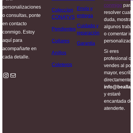
conmigo
para
personalizaciones
Envío y
Coleccíon
resolver cual
o consultas, ponte
entrega
CONATVS
duda, mostrar
en contacto
Cuidado y
algunos traba
Pendientes
conmigo. Estoy
reparación
o comentar i
aquí para
Collares
personalizada
Garantía
acompañarte en
Si eres
Anillos
cada detalle.
profesional o
Coleteros
vendes al por
mayor, escrí
Instagram
Mail
directamente 
info@beallar
y estaré
encantada de
atenderte.