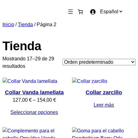
Saltar
E
al
l
contenido
Inicio
/
Tienda
/ Página 2
e
g
i
Tienda
r
u
Mostrando 17–29 de 29
n
resultados
i
d
i
Collar Vanda lamellata
Collar zarcillo
o
Rango
127,00
€
–
154,00
€
m
Leer más
de
a
Seleccionar opciones
precios:
desde
127,00 €
hasta