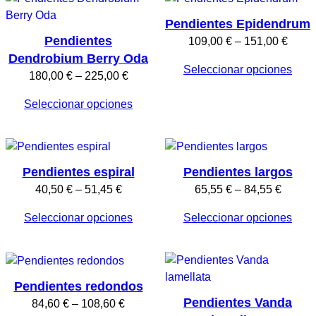
hasta
hasta
Pendientes Epidendrum
167,00 €
202,0
Pendientes
Rang
109,00
€
–
151,00
€
Dendrobium Berry Oda
de
Seleccionar opciones
preci
Rango
180,00
€
–
225,00
€
desd
de
Seleccionar opciones
109,0
precios:
hasta
desde
151,0
180,00 €
hasta
Pendientes espiral
Pendientes largos
225,00 €
Rango
Rango
40,50
€
–
51,45
€
65,55
€
–
84,55
€
de
de
Seleccionar opciones
Seleccionar opciones
precios:
precios
desde
desde
40,50 €
65,55 
hasta
hasta
Pendientes redondos
51,45 €
84,55 
Pendientes Vanda
Rango
84,60
€
–
108,60
€