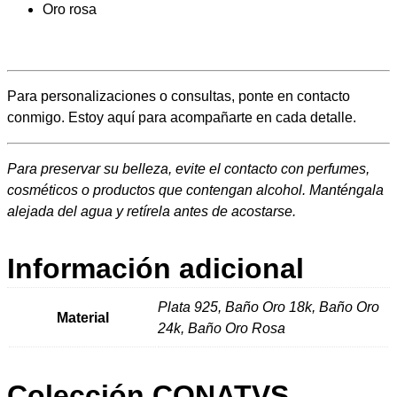
Oro rosa
3
€
Para personalizaciones o consultas, ponte en contacto
conmigo. Estoy aquí para acompañarte en cada detalle.
h
a
Para preservar su belleza, evite el contacto con perfumes,
cosméticos o productos que contengan alcohol. Manténgala
s
alejada del agua y retírela antes de acostarse.
t
Información adicional
a
Plata 925, Baño Oro 18k, Baño Oro
7
Material
24k, Baño Oro Rosa
6
,
Colección CONATVS