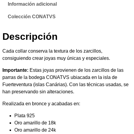
s
Información adicional
r
:
a
Colección CONATVS
l
d
e
Descripción
s
e
c
a
s
Cada collar conserva la textura de los zarcillos,
n
consiguiendo crear joyas muy únicas y especiales.
d
t
Importante:
Estas joyas provienen de los zarcillos de las
i
e
parras de la bodega CONATVS ubiacada en la isla de
d
Fuerteventura (islas Canárias). Con las técnicas usadas, se
a
5
han preservando sin alteraciones.
d
5
Realizada en bronce y acabadas en:
,
Plata 925
Oro amarillo de 18k
3
Oro amarillo de 24k