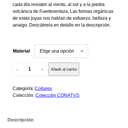
cada día resisten al viento, al sol y a la piedra
g
volcánica de Fuerteventura. Las formas orgánicas
de estas joyas nos hablan de esfuerzo, belleza y
o
arraigo. Descúbrela en detalle en la descripción.
d
e
Material
p
C
r
–
+
Añadir al carrito
o
l
e
l
Categoría:
Collares
c
a
Colección:
Colección CONATVS
r
i
e
s
o
Descripción
p
i