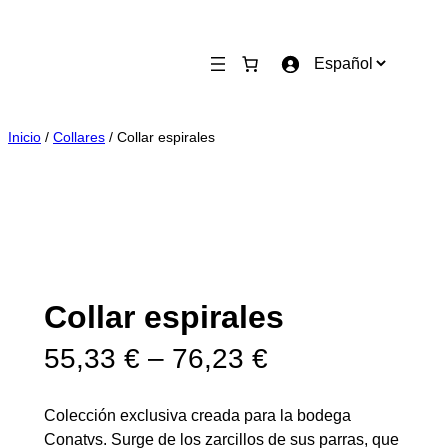
Saltar
al
E
contenido
l
e
g
Inicio
/
Collares
/ Collar espirales
i
r
u
n
i
d
i
Collar espirales
o
R
m
55,33
€
–
76,23
€
a
a
Colección exclusiva creada para la bodega
n
Conatvs. Surge de los zarcillos de sus parras, que