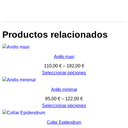
Productos relacionados
Anillo maxi
Rango
110,00
€
–
182,00
€
de
Seleccionar opciones
precios:
desde
Anillo minimal
110,00 €
Rango
85,00
€
–
122,00
€
hasta
de
Seleccionar opciones
182,00 €
precios:
desde
Collar Epidendrum
85,00 €