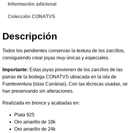
s
Información adicional
e
:
s
Colección CONATVS
p
d
i
Descripción
r
e
a
l
s
Todos los pendientes conservan la textura de los zarcillos,
c
consiguiendo crear joyas muy únicas y especiales.
d
a
Importante:
Estas joyas provienen de los zarcillos de las
n
e
parras de la bodega CONATVS ubiacada en la isla de
t
Fuerteventura (islas Canárias). Con las técnicas usadas, se
i
4
han preservando sin alteraciones.
d
a
0
Realizada en bronce y acabadas en:
d
,
Plata 925
Oro amarillo de 18k
5
Oro amarillo de 24k