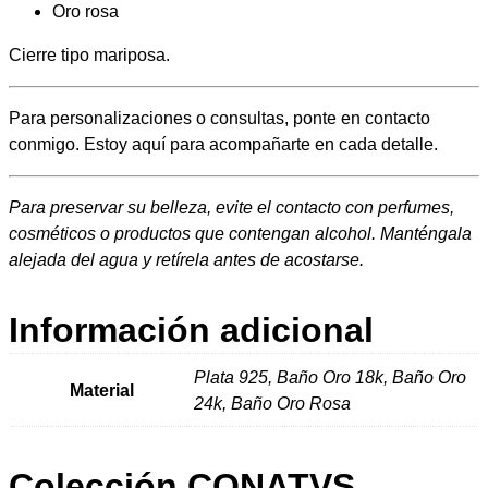
Oro rosa
0
Cierre tipo mariposa.
€
Para personalizaciones o consultas, ponte en contacto
conmigo. Estoy aquí para acompañarte en cada detalle.
h
a
Para preservar su belleza, evite el contacto con perfumes,
cosméticos o productos que contengan alcohol. Manténgala
s
alejada del agua y retírela antes de acostarse.
t
Información adicional
a
Plata 925, Baño Oro 18k, Baño Oro
5
Material
24k, Baño Oro Rosa
1
,
Colección CONATVS