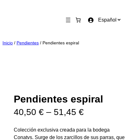
Saltar
al
E
contenido
l
e
g
Inicio
/
Pendientes
/ Pendientes espiral
i
r
u
n
i
d
i
Pendientes espiral
o
R
m
40,50
€
–
51,45
€
a
a
Colección exclusiva creada para la bodega
n
Conatvs. Surge de los zarcillos de sus parras, que