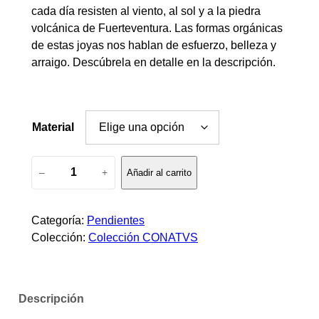
cada día resisten al viento, al sol y a la piedra
g
volcánica de Fuerteventura. Las formas orgánicas
de estas joyas nos hablan de esfuerzo, belleza y
o
arraigo. Descúbrela en detalle en la descripción.
d
e
Material
p
P
r
–
+
Añadir al carrito
e
n
e
d
Categoría:
Pendientes
c
i
Colección:
Colección CONATVS
e
i
n
t
o
Descripción
e
s