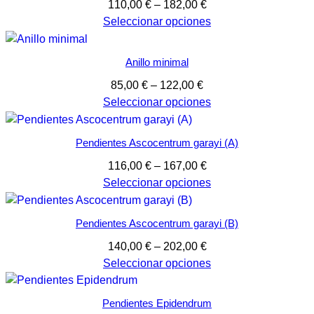
Rango
110,00
€
–
182,00
€
de
Seleccionar opciones
precios:
desde
Anillo minimal
110,00 €
Rango
85,00
€
–
122,00
€
hasta
de
Seleccionar opciones
182,00 €
precios:
desde
Pendientes Ascocentrum garayi (A)
85,00 €
Rango
116,00
€
–
167,00
€
hasta
de
Seleccionar opciones
122,00 €
precios:
desde
Pendientes Ascocentrum garayi (B)
116,00 €
Rango
140,00
€
–
202,00
€
hasta
de
Seleccionar opciones
167,00 €
precios:
desde
Pendientes Epidendrum
140,00 €